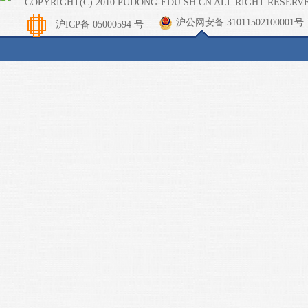
COPYRIGHT(C) 2010 PUDONG-EDU.SH.CN ALL RIGHT RESERV
沪公网安备 31011502100001号
沪ICP备 05000594 号